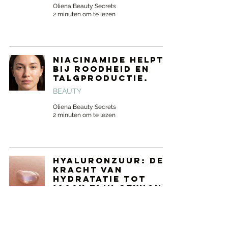
Oliena Beauty Secrets
2 minuten om te lezen
Niacinamide helpt
bij roodheid en
talgproductie.
BEAUTY
Oliena Beauty Secrets
2 minuten om te lezen
Hyaluronzuur: de
kracht van
hydratatie tot
1000x zijn gewicht
in water
BEAUTY
Oliena Beauty Secrets