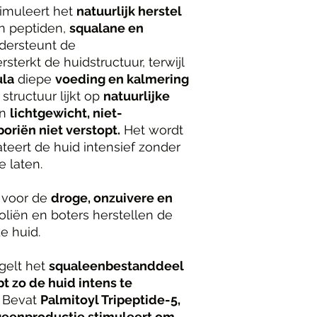
timuleert het
natuurlijk herstel
an peptiden,
squalane en
dersteunt de
sterkt de huidstructuur, terwijl
ula
diepe
voeding en kalmering
 structuur lijkt op
natuurlijke
en
lichtgewicht, niet-
oriën niet verstopt.
Het wordt
eert de huid intensief zonder
e laten.
 voor de
droge, onzuivere en
 oliën en boters herstellen de
e huid.
gelt het
squaleenbestanddeel
t zo de huid intens te
Bevat
Palmitoyl Tripeptide-5,
geenproductie stimuleert om