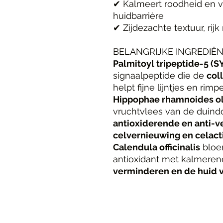
✔ Kalmeert roodheid en v
huidbarrière
✔ Zijdezachte textuur, rij
BELANGRIJKE INGREDIË
Palmitoyl tripeptide-5 
signaalpeptide die de
col
helpt fijne lijntjes en rimpe
Hippophae rhamnoides ol
vruchtvlees van de duindo
antioxiderende en anti-v
celvernieuwing en celacti
Calendula officinalis
bloem
antioxidant met kalmere
verminderen en de huid 
©2023 Oliena beauty secrets.