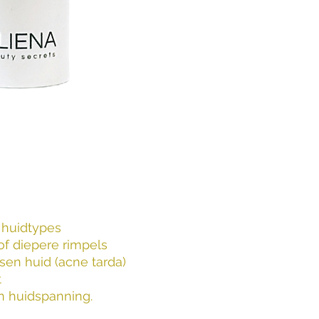
maakt de huid soepel
te verstoppen.
Calendula-extract (C
Plantaardig kalmeri
eigenschappen. Verz
gevoelige huid.
Plantaardige oliën (ko
Voeden intensief, h
de huidstructuur zond
Hyaluronzuur (Sodi
Biedt diepe hydrata
vochtverlies (TEWL).
 huidtypes
 of diepere rimpels
sen huid (acne tarda)
t
en huidspanning.