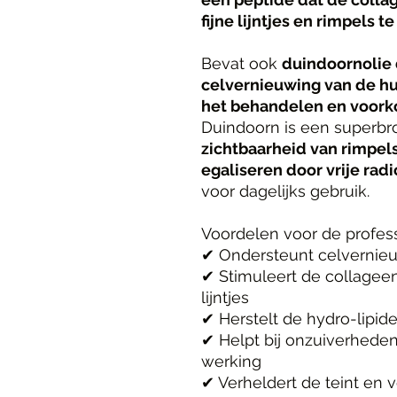
fijne lijntjes en rimpels t
Bevat ook
duindoornolie d
celvernieuwing van de hui
het behandelen en voor
Duindoorn is een superb
zichtbaarheid van rimpels
egaliseren door vrije radi
voor dagelijks gebruik.
Voordelen voor de profes
✔ Ondersteunt celvernieu
✔ Stimuleert de collageen
lijntjes
✔ Herstelt de hydro-lipid
✔ Helpt bij onzuiverhede
werking
✔ Verheldert de teint en 