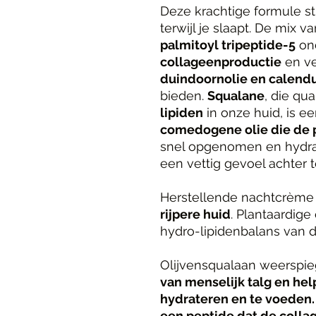
Deze krachtige formule s
terwijl je slaapt. De mix v
palmitoyl tripeptide-5
on
collageenproductie
en ver
duindoornolie en calend
bieden.
Squalane
, die qua
lipiden
in onze huid, is e
comedogene olie die de p
snel opgenomen en hydrat
een vettig gevoel achter t
Herstellende nachtcrème
rijpere huid
. Plantaardige
hydro-lipidenbalans van d
Olijvensqualaan weerspie
van menselijk talg en help
hydrateren en te voeden.
een peptide dat de colla