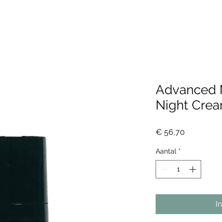
Advanced M
Night Cre
Prijs
€ 56,70
Aantal
*
I