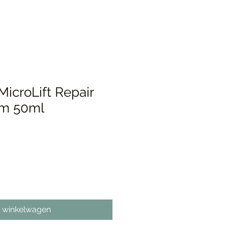
icroLift Repair
am 50ml
n winkelwagen