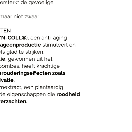
ersterkt de gevoelige
k maar niet zwaar
NTEN
(SYN-COLL®
), een anti-aging
lageenproductie
stimuleert en
ls glad te strijken.
ie
, gewonnen uit het
ornbes, heeft krachtige
erouderingseffecten zoals
vatie.
extract, een plantaardig
nde eigenschappen die
roodheid
verzachten.