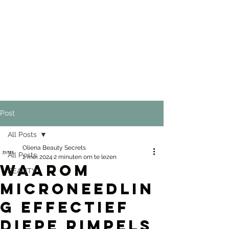
Post
All Posts
Oliena Beauty Secrets
All Posts
2 mei 2024
2 minuten om te lezen
Waarom
BEAUTY
Microneedlin
g Effectief
Diepe Rimpels