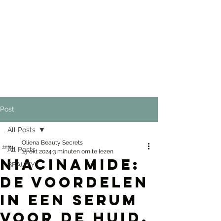
Post
All Posts
Oliena Beauty Secrets
All Posts
15 okt 2024
3 minuten om te lezen
Niacinamide:
BEAUTY
De Voordelen
in een Serum
voor de Huid.