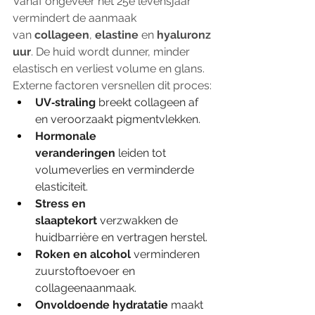
Vanaf ongeveer het 25e levensjaar 
vermindert de aanmaak 
van 
collageen
, 
elastine
 en 
hyaluronz
uur
. De huid wordt dunner, minder 
elastisch en verliest volume en glans. 
Externe factoren versnellen dit proces:
UV‑straling
 breekt collageen af 
en veroorzaakt pigmentvlekken.
Hormonale 
veranderingen
 leiden tot 
volumeverlies en verminderde 
elasticiteit.
Stress en 
slaaptekort
 verzwakken de 
huidbarrière en vertragen herstel.
Roken en alcohol
 verminderen 
zuurstoftoevoer en 
collageenaanmaak.
Onvoldoende hydratatie
 maakt 