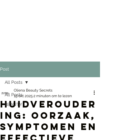
Post
All Posts
Oliena Beauty Secrets
All Posts
15 okt 2025
2 minuten om te lezen
Huidverouder
BEAUTY
ing: oorzaak,
symptomen en
effectieve