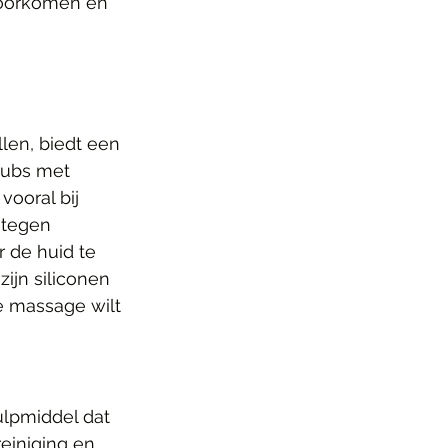
voorkomen en 
llen, biedt een 
rubs met 
ooral bij 
ntegen 
 de huid te 
zijn siliconen 
e massage wilt 
ulpmiddel dat 
reiniging en 