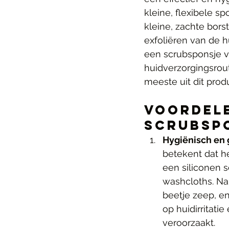
kleine, flexibele s
kleine, zachte bors
exfoliëren van de h
een scrubsponsje v
huidverzorgingsrout
meeste uit dit prod
Voordele
Scrubsp
Hygiënisch en 
betekent dat h
een siliconen s
washcloths. Na
beetje zeep, en
op huidirritat
veroorzaakt.