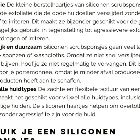
ie
 De kleine borstelhaartjes van siliconen scrubspon
de exfoliatie die de dode huidcellen verwijdert zonde
te irriteren. Dit maakt ze bijzonder geschikt voor de
gelijks gebruik, in tegenstelling tot agressievere exfo
drogen of irriteren.
ijk en duurzaam
 Siliconen scrubsponsjes gaan veel 
e sponzen of washcloths. Omdat ze niet snel verslijte
blijven, hoef je ze niet regelmatig te vervangen. Dit 
voor je portemonnee, omdat je minder afval producee
oducten hoeft aan te schaffen.
alle huidtypes
 De zachte en flexibele textuur van een
akt het geschikt voor vrijwel alle huidtypes, inclusi
ge huiden. De siliconen haartjes helpen om overtollig
zonder agressief te zijn voor de huid.
uik je een Siliconen 