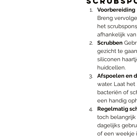
Scrubsp
Voorbereiding
Breng vervolgen
het scrubsponsj
afhankelijk van
Scrubben
 Gebr
gezicht te gaan
siliconen haart
huidcellen.
Afspoelen en 
water. Laat he
bacteriën of s
een handig oph
Regelmatig s
toch belangrijk
dagelijks gebr
of een weekje 