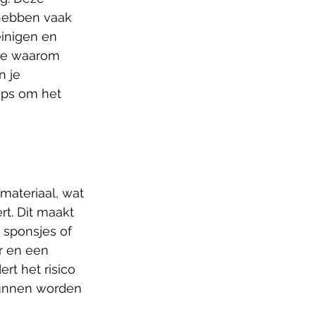
 hebben vaak 
einigen en 
 we waarom 
 je 
ips om het 
materiaal, wat 
t. Dit maakt 
 sponsjes of 
r en een 
rt het risico 
kunnen worden 