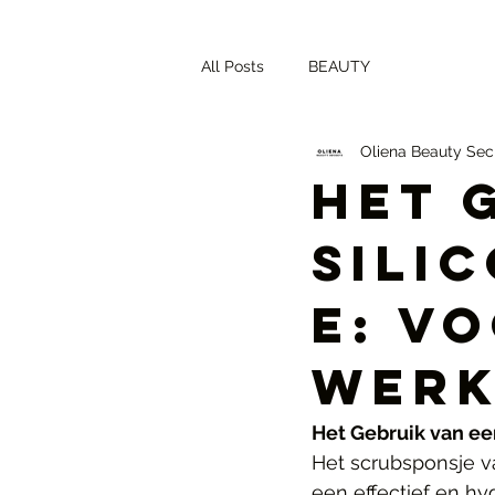
All Posts
BEAUTY
Oliena Beauty Sec
Het 
Sili
e: V
Werk
Het Gebruik van ee
Het scrubsponsje va
een effectief en hy