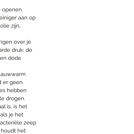
e openen. 
einiger aan op 
lie zijn, 
ngen over je 
arde druk; de 
l en dode 
t lauwwarm 
t er geen 
jes hebben 
te drogen.
 is, is het 
als je het 
acteriële zeep 
 houdt het 