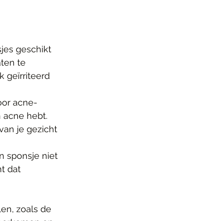
jes geschikt 
aten te 
geïrriteerd 
voor acne-
n acne hebt. 
van je gezicht 
n sponsje niet 
t dat 
 
en, zoals de 