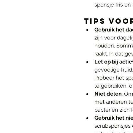
sponsje fris en
Tips voo
Gebruik het da
zijn voor dagel
houden. Sommig
raakt. In dat g
Let op bij acti
gevoelige huid,
Probeer het spo
te gebruiken, 
Niet delen
: Om
met anderen te 
bacteriën zich
Gebruik het nie
scrubsponsjes o