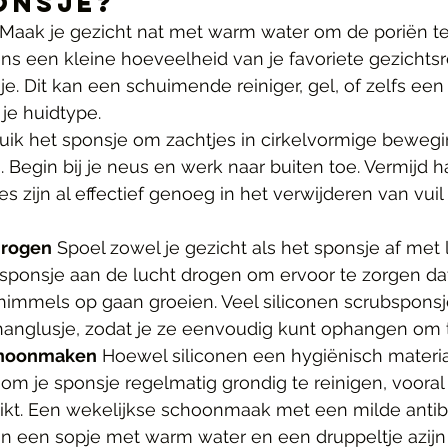
onsje?
 Maak je gezicht nat met warm water om de poriën t
s een kleine hoeveelheid van je favoriete gezichtsr
e. Dit kan een schuimende reiniger, gel, of zelfs een o
 je huidtype.
uik het sponsje om zachtjes in cirkelvormige bewegi
. Begin bij je neus en werk naar buiten toe. Vermijd h
jes zijn al effectief genoeg in het verwijderen van vui
drogen
 Spoel zowel je gezicht als het sponsje af me
t sponsje aan de lucht drogen om ervoor te zorgen da
chimmels op gaan groeien. Veel siliconen scrubspons
anglusje, zodat je ze eenvoudig kunt ophangen om 
choonmaken
 Hoewel siliconen een hygiënisch materiaal
 om je sponsje regelmatig grondig te reinigen, vooral 
uikt. Een wekelijkse schoonmaak met een milde antib
in een sopje met warm water en een druppeltje azijn