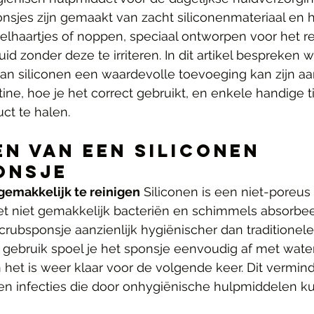
ponsjes zijn gemaakt van zacht siliconenmateriaal en
telhaartjes of noppen, speciaal ontworpen voor het r
uid zonder deze te irriteren. In dit artikel bespreken
an siliconen een waardevolle toevoeging kan zijn aan
ine, hoe je het correct gebruikt, en enkele handige t
uct te halen.
n van een Siliconen 
onsje
gemakkelijk te reinigen
 Siliconen is een niet-poreus 
et niet gemakkelijk bacteriën en schimmels absorbeer
crubsponsje aanzienlijk hygiënischer dan traditionele
 gebruik spoel je het sponsje eenvoudig af met wate
 het is weer klaar voor de volgende keer. Dit verminde
ie en infecties die door onhygiënische hulpmiddelen 