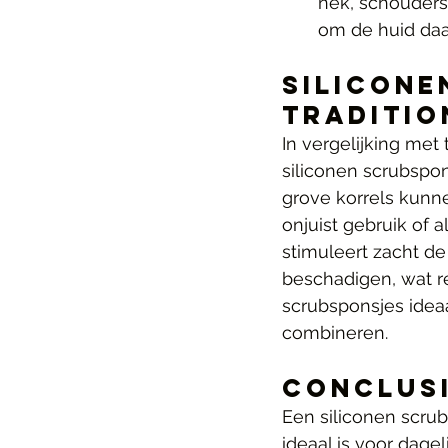
nek, schouders
om de huid daa
Silicone
Traditio
In vergelijking met 
siliconen scrubspon
grove korrels kunne
onjuist gebruik of a
stimuleert zacht de
beschadigen, wat res
scrubsponsjes ideaa
combineren.
Conclus
Een siliconen scrub
ideaal is voor dagel