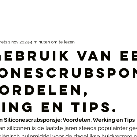
rets
1 nov 2024
4 minuten om te lezen
Gebruik van e
conescrubspo
oordelen,
ing en Tips.
n Siliconescrubsponsje: Voordelen, Werking en Tips
n siliconen is de laatste jaren steeds populairder g
giënisch hulpmiddel voor de dagelijkse huidverzorgin