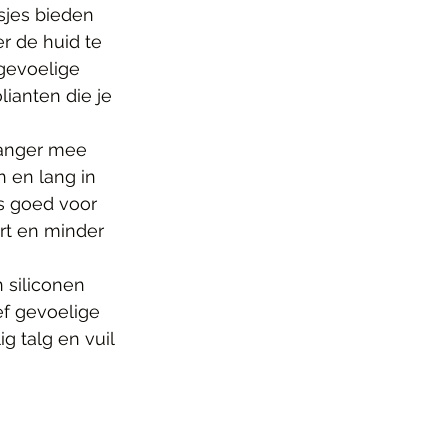
sjes bieden 
r de huid te 
 gevoelige 
lianten die je 
langer mee 
n en lang in 
is goed voor 
rt en minder 
 siliconen 
ef gevoelige 
 talg en vuil 