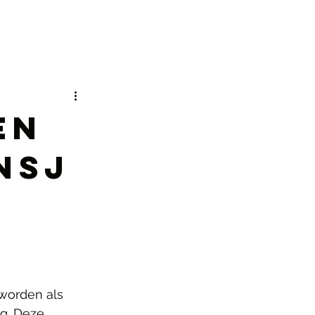
en
nsj
eworden als 
g. Deze 