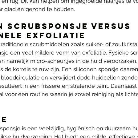
 en rug. Dit kan helpen om ingegroeide haartjes te 
r glad en gezond te houden.
n Scrubsponsje versus 
nele Exfoliatie
traditionele scrubmiddelen zoals suiker- of zoutkrista
sje een veel mildere vorm van exfoliatie. Fysieke sc
n namelijk micro-scheurtjes in de huid veroorzaken, v
ls de korrels te ruw zijn. Een siliconen sponsje daare
 bloedcirculatie en verwijdert dode huidcellen zonder
ulteert in een frissere en stralende teint. Daarnaast 
l voor een routine waarin je zowel reiniging als licht
ie
sponsje is een veelzijdig, hygiënisch en duurzaam h
ijkse huidverzorging. Het biedt een milde, effectieve 