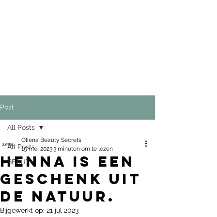
Post
All Posts
Oliena Beauty Secrets
All Posts
15 mei 2023
3 minuten om te lezen
Henna is een
BEAUTY
geschenk uit
de natuur.
Bijgewerkt op:
21 jul 2023